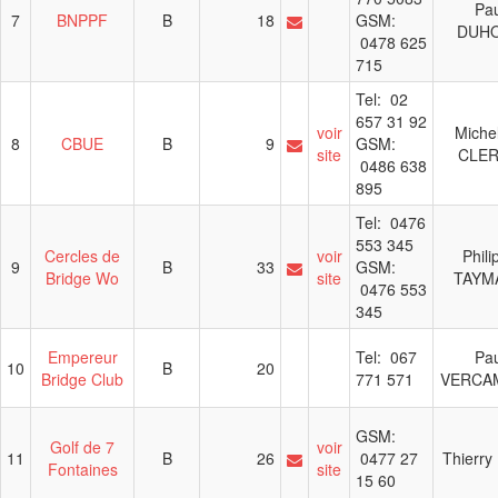
Pau
7
BNPPF
B
18
GSM:
DUH
0478 625
715
Tel: 02
657 31 92
voir
Miche
8
CBUE
B
9
GSM:
site
CLE
0486 638
895
Tel: 0476
553 345
Cercles de
voir
Phili
9
B
33
GSM:
Bridge Wo
site
TAYM
0476 553
345
Empereur
Tel: 067
Pau
10
B
20
Bridge Club
771 571
VERCA
GSM:
Golf de 7
voir
11
B
26
0477 27
Thierry
Fontaines
site
15 60