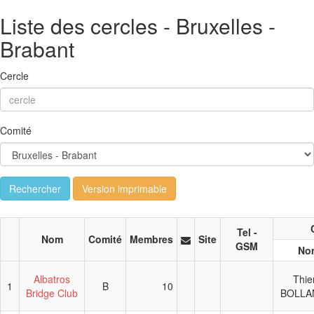
Liste des cercles - Bruxelles -
Brabant
Cercle
Comité
Rechercher
Version imprimable
Tel -
Nom
Comité
Membres
Site
GSM
No
Albatros
Thie
1
B
10
Bridge Club
BOLLA