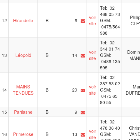
Tel: 02
468 05 73
voir
Phili
12
Hirondelle
B
6
GSM:
site
CLE
0475/564
988
Tel: 02
344 01 74
voir
Domin
13
Léopold
B
14
GSM:
site
MAN
0486 135
595
Tel: 02
387 53 02
MAINS
voir
Ma
14
B
29
GSM:
TENDUES
site
DUFR
0475 65
80 55
15
Parilasne
B
9
Tel: 02
478 36 40
Chris
voir
16
Primerose
B
13
GSM:
VAN
site