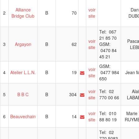
Alliance
voir
Dani
2
B
70
Bridge Club
site
DUB
Tel: 067
21 85 70
voir
Pasca
3
Argayon
B
62
GSM:
site
LEB
0470 84
45 21
GSM:
voir
4
Atelier L.L.N.
B
19
0477 984
Jean 
site
650
voir
Tel: 02
Ala
5
B B C
B
304
site
770 00 66
LABA
voir
Tel: 010
Marie
6
Beauvechain
B
14
site
88 80 19
RUYM
Tel: 02
770 5083