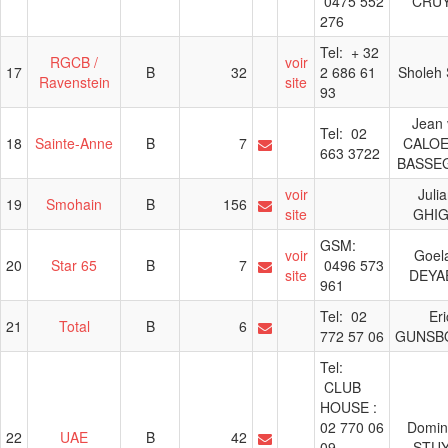
0475 552
CRU
276
Tel: + 32
RGCB /
voir
17
B
32
2 686 61
Sholeh
Ravenstein
site
93
Jean 
Tel: 02
18
Sainte-Anne
B
7
CALOE
663 3722
BASSE
voir
Juli
19
Smohain
B
156
site
GHI
GSM:
voir
Goel
20
Star 65
B
7
0496 573
site
DEYA
961
Tel: 02
Eri
21
Total
B
6
772 57 06
GUNSB
Tel:
CLUB
HOUSE :
02 770 06
Domin
22
UAE
B
42
09
STU