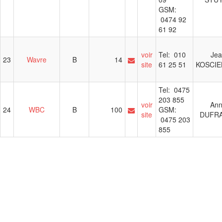
GSM:
0474 92
61 92
voir
Tel: 010
Je
23
Wavre
B
14
site
61 25 51
KOSCIE
Tel: 0475
203 855
voir
An
24
WBC
B
100
GSM:
site
DUFR
0475 203
855