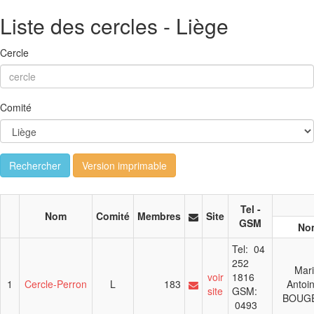
Liste des cercles - Liège
Cercle
Comité
Rechercher
Version imprimable
Tel -
Nom
Comité
Membres
Site
GSM
No
Tel: 04
252
Mari
voir
1816
1
Cercle-Perron
L
183
Antoin
site
GSM:
BOUG
0493