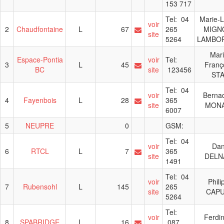
153 717
Tel: 04
Marie-L
voir
2
Chaudfontaine
L
67
265
MIGN
site
5264
LAMBO
Mari
Espace-Pontia
voir
Tel:
3
L
45
Franç
BC
site
123456
ST
Tel: 04
voir
Bernad
4
Fayenbois
L
28
365
site
MON
6007
5
NEUPRE
0
GSM:
Tel: 04
voir
Da
6
RTCL
L
7
365
site
DELN
1491
Tel: 04
voir
Phili
7
Rubensohl
L
145
265
site
CAP
5264
Tel:
voir
Ferdi
8
SPABRIDGE
L
16
087