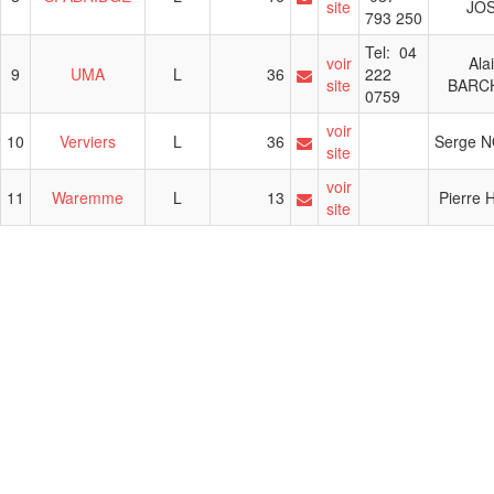
site
JO
793 250
Tel: 04
voir
Ala
9
UMA
L
36
222
site
BARC
0759
voir
10
Verviers
L
36
Serge 
site
voir
11
Waremme
L
13
Pierre 
site