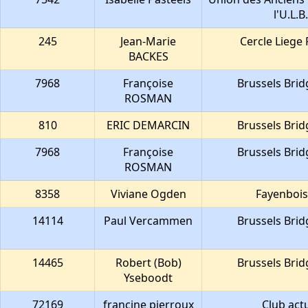
l'U.L.B.
245
Jean-Marie
Cercle Liege
BACKES
7968
Françoise
Brussels Brid
ROSMAN
810
ERIC DEMARCIN
Brussels Brid
7968
Françoise
Brussels Brid
ROSMAN
8358
Viviane Ogden
Fayenbois
14114
Paul Vercammen
Brussels Brid
14465
Robert (Bob)
Brussels Brid
Yseboodt
72169
francine pierroux
Club act