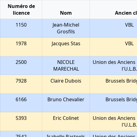
Numéro de
licence
Nom
Ancien c
1150
Jean-Michel
VBL
Grosfils
1978
Jacques Stas
VBL
2500
NICOLE
Union des Anciens 
MARECHAL
l'U.L.B.
7928
Claire Dubois
Brussels Brid
6166
Bruno Chevalier
Brussels Brid
5393
Eric Colinet
Union des Anciens 
l'U.L.B.
7542
Isabelle Pasteels
Union des Anciens 