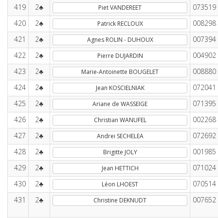
419
2♣
073519
Piet VANDEREET
420
2♣
008298
Patrick RECLOUX
421
2♣
007394
Agnes ROLIN - DUHOUX
422
2♣
004902
Pierre DUJARDIN
423
2♣
008880
Marie-Antoinette BOUGELET
424
2♣
072041
Jean KOSCIELNIAK
425
2♣
071395
Ariane de WASSEIGE
426
2♣
002268
Christian WANUFEL
427
2♣
072692
Andrei SECHELEA
428
2♣
001985
Brigitte JOLY
429
2♣
071024
Jean HETTICH
430
2♣
070514
Léon LHOEST
431
2♣
007652
Christine DEKNUDT