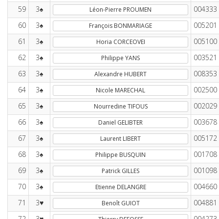
59
3♠
004333
Léon-Pierre PROUMEN
60
3♠
005201
François BONMARIAGE
61
3♠
005100
Horia CORCEOVEI
62
3♠
003521
Philippe YANS
63
3♠
008353
Alexandre HUBERT
64
3♠
002500
Nicole MARECHAL
65
3♠
002029
Nourredine TIFOUS
66
3♠
003678
Daniel GELIBTER
67
3♠
005172
Laurent LIBERT
68
3♠
001708
Philippe BUSQUIN
69
3♠
001098
Patrick GILLES
70
3♠
004660
Etienne DELANGRE
71
3♥
004881
Benoît GUIOT
72
3♥
004273