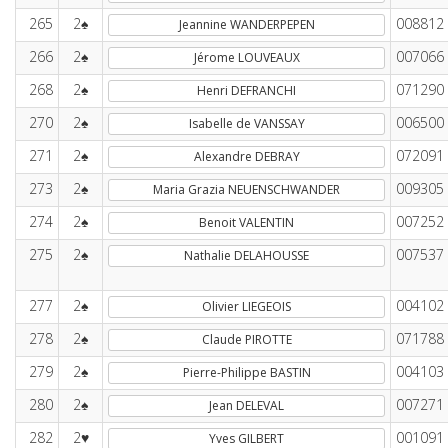
265
2♠
008812
Jeannine WANDERPEPEN
266
2♠
007066
Jérome LOUVEAUX
268
2♠
071290
Henri DEFRANCHI
270
2♠
006500
Isabelle de VANSSAY
271
2♠
072091
Alexandre DEBRAY
273
2♠
009305
Maria Grazia NEUENSCHWANDER
274
2♠
007252
Benoit VALENTIN
275
2♠
007537
Nathalie DELAHOUSSE
277
2♠
004102
Olivier LIEGEOIS
278
2♠
071788
Claude PIROTTE
279
2♠
004103
Pierre-Philippe BASTIN
280
2♠
007271
Jean DELEVAL
282
2♥
001091
Yves GILBERT