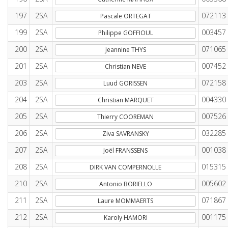
197
2SA
072113
Pascale ORTEGAT
199
2SA
003457
Philippe GOFFIOUL
200
2SA
071065
Jeannine THYS
201
2SA
007452
Christian NEVE
203
2SA
072158
Luud GORISSEN
204
2SA
004330
Christian MARQUET
205
2SA
007526
Thierry COOREMAN
206
2SA
032285
Ziva SAVRANSKY
207
2SA
001038
Joël FRANSSENS
208
2SA
015315
DIRK VAN COMPERNOLLE
210
2SA
005602
Antonio BORIELLO
211
2SA
071867
Laure MOMMAERTS
212
2SA
001175
Karoly HAMORI