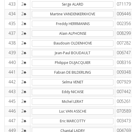
433
2♣
071179
Serge ALARD
434
2♣
006446
Martine VANDENKERKHOVE
435
2♣
002356
Freddy HERRMANNS
437
2♣
008299
Alain ALPHONSE
438
2♣
007282
Baudouin OLDENHOVE
439
2♣
006747
Jean-Paul BOUDAULT
440
2♣
008316
Philippe DUJACQUIER
441
2♣
009348
Fabian DE BILDERLING
442
2♣
007929
Selma VENET
443
2♣
007442
Eddy NICAISE
445
2♣
005261
Michel LERAT
446
2♣
070589
Luc VAN ASSCHE
447
2♣
003473
Eric MARCOTTY
449
2♣
004769
Chantal LADRY