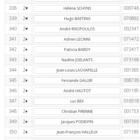
338
2♥
009748
Hélène SCHYNS
339
2♥
070892
Hugo BAETENS
340
2♥
002347
André RISOPOULOS
341
2♦
071472
Adrien LECINNI
342
2♦
072417
Patricia BARDY
343
2♦
073168
Nadine JOELANTS
344
2♦
001365
Jean-Louis LACHAPELLE
345
2♦
008738
Fernande GALLER
346
2♦
001195
André HAUTOT
347
2♦
016518
Luc BEX
348
2♦
001753
Christian PIRENNE
349
2♦
007393
Jacques PODEVYN
350
2♦
071185
Jean-François HALLEUX