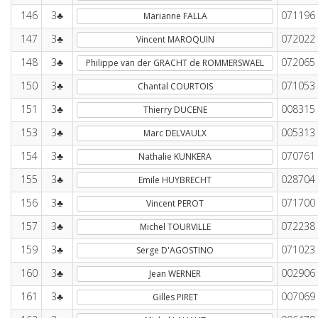
146
3♣
071196
Marianne FALLA
147
3♣
072022
Vincent MAROQUIN
148
3♣
072065
Philippe van der GRACHT de ROMMERSWAEL
150
3♣
071053
Chantal COURTOIS
151
3♣
008315
Thierry DUCENE
153
3♣
005313
Marc DELVAULX
154
3♣
070761
Nathalie KUNKERA
155
3♣
028704
Emile HUYBRECHT
156
3♣
071700
Vincent PEROT
157
3♣
072238
Michel TOURVILLE
159
3♣
071023
Serge D'AGOSTINO
160
3♣
002906
Jean WERNER
161
3♣
007069
Gilles PIRET