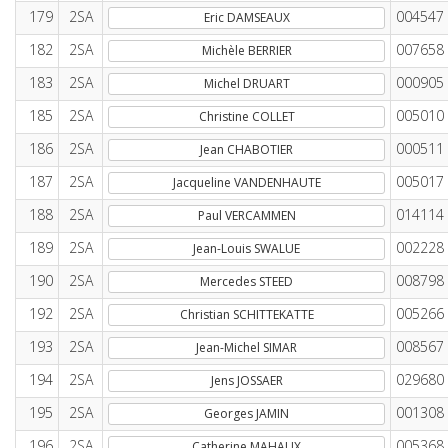
179
2SA
004547
Eric DAMSEAUX
182
2SA
007658
Michèle BERRIER
183
2SA
000905
Michel DRUART
185
2SA
005010
Christine COLLET
186
2SA
000511
Jean CHABOTIER
187
2SA
005017
Jacqueline VANDENHAUTE
188
2SA
014114
Paul VERCAMMEN
189
2SA
002228
Jean-Louis SWALUE
190
2SA
008798
Mercedes STEED
192
2SA
005266
Christian SCHITTEKATTE
193
2SA
008567
Jean-Michel SIMAR
194
2SA
029680
Jens JOSSAER
195
2SA
001308
Georges JAMIN
196
2SA
005368
Catherine MAHAUX