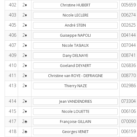
402
2♦
005659
Christine HUBERT
403
2♦
006274
Nicole LECLERE
405
2♦
002625
André STEIN
406
2♦
004144
Guiseppe NAPOLI
407
2♦
007044
Nicole TASIAUX
409
2♦
008741
Dany DELNAYE
410
2♦
026836
Goeland DEYAERT
411
2♦
008770
Christine van ROYE - DEFRAIGNE
413
2♦
002986
Thierry NAZE
414
2♦
073304
Jean VANDENDRIES
415
2♦
006106
Nicole LOUETTE
417
2♣
070090
Françoise GILLAIN
418
2♣
006159
Georges VENET