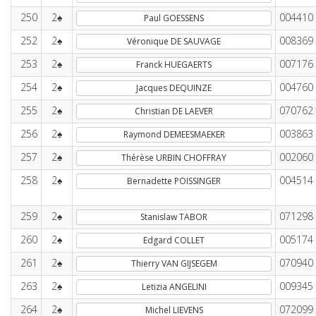
250
2♠
004410
Paul GOESSENS
252
2♠
008369
Véronique DE SAUVAGE
253
2♠
007176
Franck HUEGAERTS
254
2♠
004760
Jacques DEQUINZE
255
2♠
070762
Christian DE LAEVER
256
2♠
003863
Raymond DEMEESMAEKER
257
2♠
002060
Thérèse URBIN CHOFFRAY
258
2♠
004514
Bernadette POISSINGER
259
2♠
071298
Stanislaw TABOR
260
2♠
005174
Edgard COLLET
261
2♠
070940
Thierry VAN GIJSEGEM
263
2♠
009345
Letizia ANGELINI
264
2♠
072099
Michel LIEVENS