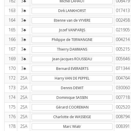
162
3♣
006479
Michel LAHAUT
163
3♣
017413
Dirk LANKHORST
164
3♣
002458
Etienne van de VYVERE
165
3♣
021905
Jozef VANPARIJS
166
3♣
004214
Philippe de TERWANGNE
167
3♣
005215
Thierry DAMMANS
169
3♣
005646
Jean-Jacques ROUSSEAU
170
3♣
071344
Bernard EVERAERTS
172
2SA
004764
Harry VAN DE PEPPEL
173
2SA
030060
Dennis DEWIT
174
2SA
007718
Dominique SASSEN
175
2SA
002520
Gérard COOREMAN
176
2SA
008794
Charlotte de WASSEIGE
178
2SA
008391
Marc Wiatr