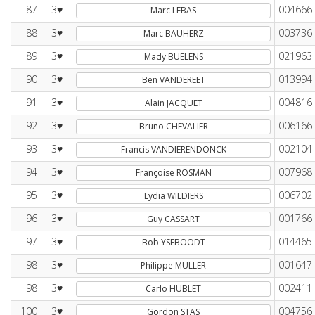
87
3♥
004666
Marc LEBAS
88
3♥
003736
Marc BAUHERZ
89
3♥
021963
Mady BUELENS
90
3♥
013994
Ben VANDEREET
91
3♥
004816
Alain JACQUET
92
3♥
006166
Bruno CHEVALIER
93
3♥
002104
Francis VANDIERENDONCK
94
3♥
007968
Françoise ROSMAN
95
3♥
006702
Lydia WILDIERS
96
3♥
001766
Guy CASSART
97
3♥
014465
Bob YSEBOODT
98
3♥
001647
Philippe MULLER
98
3♥
002411
Carlo HUBLET
100
3♥
004756
Gordon STAS