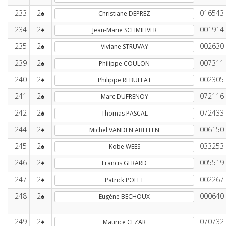
233
2♠
016543
Christiane DEPREZ
234
2♠
001914
Jean-Marie SCHMILIVER
235
2♠
002630
Viviane STRUVAY
239
2♠
007311
Philippe COULON
240
2♠
002305
Philippe REBUFFAT
241
2♠
072116
Marc DUFRENOY
242
2♠
072433
Thomas PASCAL
244
2♠
006150
Michel VANDEN ABEELEN
245
2♠
033253
Kobe WEES
246
2♠
005519
Francis GERARD
247
2♠
002267
Patrick POLET
248
2♠
000640
Eugène BECHOUX
249
2♠
070732
Maurice CEZAR