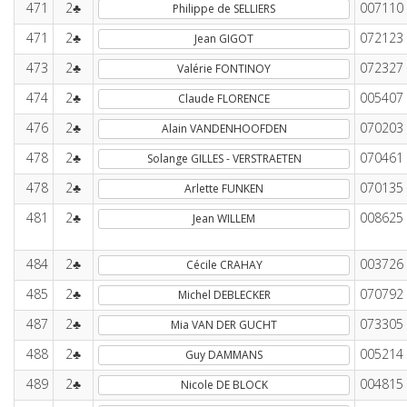
471
2♣
007110
Philippe de SELLIERS
471
2♣
072123
Jean GIGOT
473
2♣
072327
Valérie FONTINOY
474
2♣
005407
Claude FLORENCE
476
2♣
070203
Alain VANDENHOOFDEN
478
2♣
070461
Solange GILLES - VERSTRAETEN
478
2♣
070135
Arlette FUNKEN
481
2♣
008625
Jean WILLEM
484
2♣
003726
Cécile CRAHAY
485
2♣
070792
Michel DEBLECKER
487
2♣
073305
Mia VAN DER GUCHT
488
2♣
005214
Guy DAMMANS
489
2♣
004815
Nicole DE BLOCK