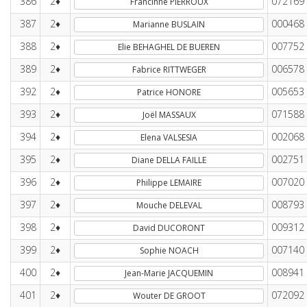
386
2♦
072169
Francinne PIERROUX
387
2♦
000468
Marianne BUSLAIN
388
2♦
007752
Elie BEHAGHEL DE BUEREN
389
2♦
006578
Fabrice RITTWEGER
392
2♦
005653
Patrice HONORE
393
2♦
071588
Joël MASSAUX
394
2♦
002068
Elena VALSESIA
395
2♦
002751
Diane DELLA FAILLE
396
2♦
007020
Philippe LEMAIRE
397
2♦
008793
Mouche DELEVAL
398
2♦
009312
David DUCORONT
399
2♦
007140
Sophie NOACH
400
2♦
008941
Jean-Marie JACQUEMIN
401
2♦
072092
Wouter DE GROOT