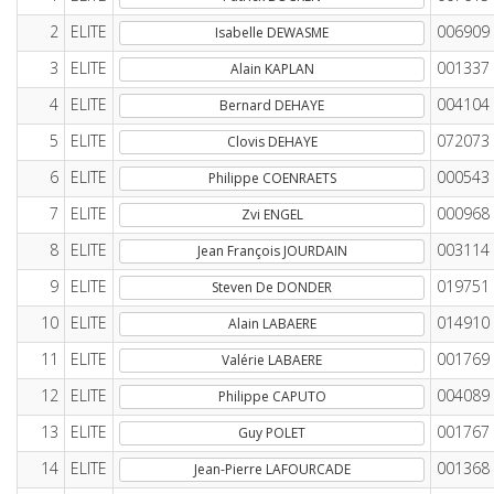
2
ELITE
006909
Isabelle DEWASME
3
ELITE
001337
Alain KAPLAN
4
ELITE
004104
Bernard DEHAYE
5
ELITE
072073
Clovis DEHAYE
6
ELITE
000543
Philippe COENRAETS
7
ELITE
000968
Zvi ENGEL
8
ELITE
003114
Jean François JOURDAIN
9
ELITE
019751
Steven De DONDER
10
ELITE
014910
Alain LABAERE
11
ELITE
001769
Valérie LABAERE
12
ELITE
004089
Philippe CAPUTO
13
ELITE
001767
Guy POLET
14
ELITE
001368
Jean-Pierre LAFOURCADE