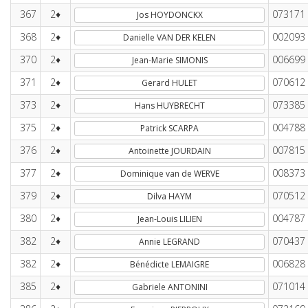
367
2♦
073171
Jos HOYDONCKX
368
2♦
002093
Danielle VAN DER KELEN
370
2♦
006699
Jean-Marie SIMONIS
371
2♦
070612
Gerard HULET
373
2♦
073385
Hans HUYBRECHT
375
2♦
004788
Patrick SCARPA
376
2♦
007815
Antoinette JOURDAIN
377
2♦
008373
Dominique van de WERVE
379
2♦
070512
Dilva HAYM
380
2♦
004787
Jean-Louis LILIEN
382
2♦
070437
Annie LEGRAND
382
2♦
006828
Bénédicte LEMAIGRE
385
2♦
071014
Gabriele ANTONINI