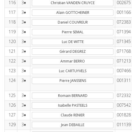
116
3♦
002675
Christian VANDEN CRUYCE
117
3♦
001166
Alain GOTTCHEINER
118
3♦
072383
Daniel COUVREUR
119
3♦
071394
Pierre SEMAL
120
3♦
071345
Luc DE WITTE
121
3♦
071768
Gérard DEGREZ
122
3♦
071213
Ammar BERRO
123
3♦
007466
Luc CARTUYVELS
124
3♦
001311
Pierre JANSSENS
125
3♦
072332
Romain BERNARD
126
3♦
007542
Isabelle PASTEELS
127
3♦
001828
Claude RENIER
129
3♦
011139
Jean DEBAILLE