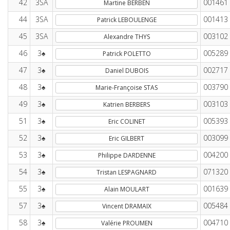
42
3SA
001461
Martine BERBEN
44
3SA
001413
Patrick LEBOULENGE
45
3SA
003102
Alexandre THYS
46
3♠
005289
Patrick POLETTO
47
3♠
002717
Daniel DUBOIS
48
3♠
003790
Marie-Françoise STAS
49
3♠
003103
Katrien BERBERS
51
3♠
005393
Eric COLINET
52
3♠
003099
Eric GILBERT
53
3♠
004200
Philippe DARDENNE
54
3♠
071320
Tristan LESPAGNARD
55
3♠
001639
Alain MOULART
57
3♠
005484
Vincent DRAMAIX
58
3♠
004710
Valérie PROUMEN