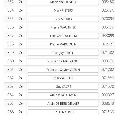
352
2♦
008450
Marianne DE VILLE
354
2♦
025096
Mark PIETERS
355
2♦
070094
Guy ALLARD
356
2♦
005079
Pierre WAUTHIER
357
2♦
033099
Elke VAN LAETHEM
358
2♦
072021
Pierre MAROQUIN
359
2♦
071582
Tanguy BRIOT
360
2♦
003970
Giuseppe MARZANO
361
2♦
071282
François-Xavier CLERIN
362
2♦
071889
Philippe CLEVE
363
2♦
071570
Guy SACRE
364
2♦
000327
Alain VERGAUWEN
365
2♦
008643
Alain DE BEER DE LAER
366
2♦
071899
Pol LENAERTS