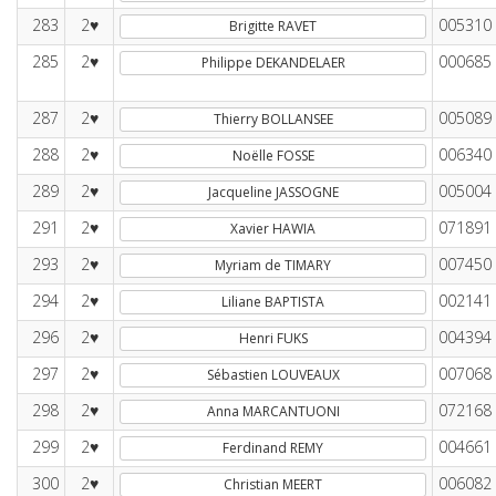
283
2♥
005310
Brigitte RAVET
285
2♥
000685
Philippe DEKANDELAER
287
2♥
005089
Thierry BOLLANSEE
288
2♥
006340
Noëlle FOSSE
289
2♥
005004
Jacqueline JASSOGNE
291
2♥
071891
Xavier HAWIA
293
2♥
007450
Myriam de TIMARY
294
2♥
002141
Liliane BAPTISTA
296
2♥
004394
Henri FUKS
297
2♥
007068
Sébastien LOUVEAUX
298
2♥
072168
Anna MARCANTUONI
299
2♥
004661
Ferdinand REMY
300
2♥
006082
Christian MEERT