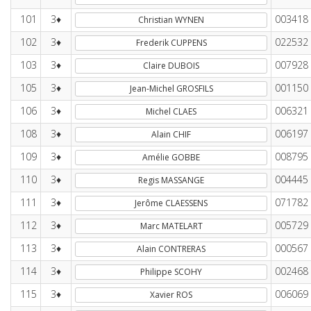
101
3♦
003418
Christian WYNEN
102
3♦
022532
Frederik CUPPENS
103
3♦
007928
Claire DUBOIS
105
3♦
001150
Jean-Michel GROSFILS
106
3♦
006321
Michel CLAES
108
3♦
006197
Alain CHIF
109
3♦
008795
Amélie GOBBE
110
3♦
004445
Regis MASSANGE
111
3♦
071782
Jerôme CLAESSENS
112
3♦
005729
Marc MATELART
113
3♦
000567
Alain CONTRERAS
114
3♦
002468
Philippe SCOHY
115
3♦
006069
Xavier ROS