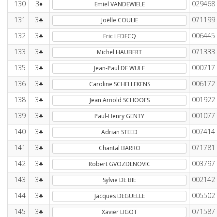
130
3♦
029468
Emiel VANDEWIELE
131
3♣
071199
Joëlle COULIE
132
3♣
006445
Eric LEDECQ
133
3♣
071333
Michel HAUBERT
135
3♣
000717
Jean-Paul DE WULF
136
3♣
006172
Caroline SCHELLEKENS
138
3♣
001922
Jean Arnold SCHOOFS
139
3♣
001077
Paul-Henry GENTY
140
3♣
007414
Adrian STEED
141
3♣
071781
Chantal BARRO
142
3♣
003797
Robert GVOZDENOVIC
143
3♣
002142
Sylvie DE BIE
144
3♣
005502
Jacques DEGUELLE
145
3♣
071587
Xavier LIGOT