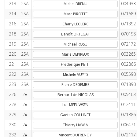
213
2SA
004933
Michel BRENU
214
2SA
071689
Marc PIROTTE
216
2SA
071392
Charly LECLERC
218
2SA
070198
Benoît ORTEGAT
219
2SA
072172
Michaël ROSU
220
2SA
003265
Marie DEPIREUX
221
2SA
002866
Frédérique PETIT
222
2SA
005590
Michèle VUYTS
223
2SA
071890
Pierre DEGEMBE
226
2♠
005403
Bernard de NICOLAS
228
2♠
012411
Luc MEEUWSEN
229
2♠
071886
Gaetan COLLINET
230
2♠
006471
Thierry HAWIA
232
2♠
072117
Vincent DUFRENOY