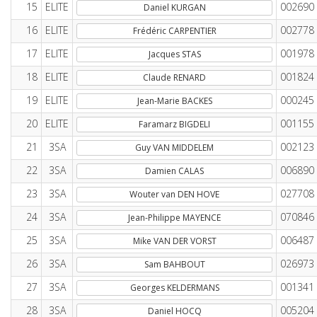
15
ELITE
002690
Daniel KURGAN
16
ELITE
002778
Frédéric CARPENTIER
17
ELITE
001978
Jacques STAS
18
ELITE
001824
Claude RENARD
19
ELITE
000245
Jean-Marie BACKES
20
ELITE
001155
Faramarz BIGDELI
21
3SA
002123
Guy VAN MIDDELEM
22
3SA
006890
Damien CALAS
23
3SA
027708
Wouter van DEN HOVE
24
3SA
070846
Jean-Philippe MAYENCE
25
3SA
006487
Mike VAN DER VORST
26
3SA
026973
Sam BAHBOUT
27
3SA
001341
Georges KELDERMANS
28
3SA
005204
Daniel HOCQ