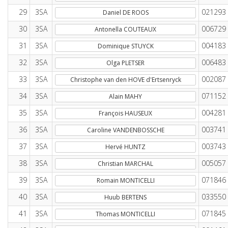
29
3SA
021293
Daniel DE ROOS
30
3SA
006729
Antonella COUTEAUX
31
3SA
004183
Dominique STUYCK
32
3SA
006483
Olga PLETSER
33
3SA
002087
Christophe van den HOVE d'Ertsenryck
34
3SA
071152
Alain MAHY
35
3SA
004281
François HAUSEUX
36
3SA
003741
Caroline VANDENBOSSCHE
37
3SA
003743
Hervé HUNTZ
38
3SA
005057
Christian MARCHAL
39
3SA
071846
Romain MONTICELLI
40
3SA
033550
Huub BERTENS
41
3SA
071845
Thomas MONTICELLI