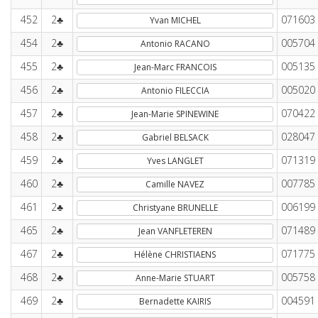
452
2♣
071603
Yvan MICHEL
454
2♣
005704
Antonio RACANO
455
2♣
005135
Jean-Marc FRANCOIS
456
2♣
005020
Antonio FILECCIA
457
2♣
070422
Jean-Marie SPINEWINE
458
2♣
028047
Gabriel BELSACK
459
2♣
071319
Yves LANGLET
460
2♣
007785
Camille NAVEZ
461
2♣
006199
Christyane BRUNELLE
465
2♣
071489
Jean VANFLETEREN
467
2♣
071775
Hélène CHRISTIAENS
468
2♣
005758
Anne-Marie STUART
469
2♣
004591
Bernadette KAIRIS