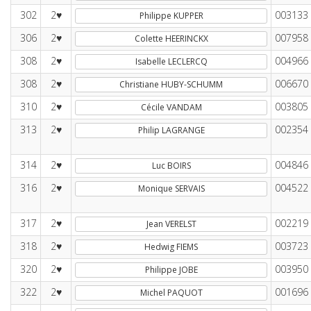
302
2♥
003133
Philippe KUPPER
306
2♥
007958
Colette HEERINCKX
308
2♥
004966
Isabelle LECLERCQ
308
2♥
006670
Christiane HUBY-SCHUMM
310
2♥
003805
Cécile VANDAM
313
2♥
002354
Philip LAGRANGE
314
2♥
004846
Luc BOIRS
316
2♥
004522
Monique SERVAIS
317
2♥
002219
Jean VERELST
318
2♥
003723
Hedwig FIEMS
320
2♥
003950
Philippe JOBE
322
2♥
001696
Michel PAQUOT