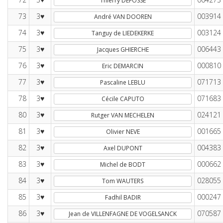
Thierry DEFOSSE
73
3♥
003914
André VAN DOOREN
74
3♥
003124
Tanguy de LIEDEKERKE
75
3♥
006443
Jacques GHIERCHE
76
3♥
000810
Eric DEMARCIN
77
3♥
071713
Pascaline LEBLU
78
3♥
071683
Cécile CAPUTO
80
3♥
024121
Rutger VAN MECHELEN
81
3♥
001665
Olivier NEVE
82
3♥
004383
Axel DUPONT
83
3♥
000662
Michel de BODT
84
3♥
028055
Tom WAUTERS
85
3♥
000247
Fadhil BADIR
86
3♥
070587
Jean de VILLENFAGNE DE VOGELSANCK